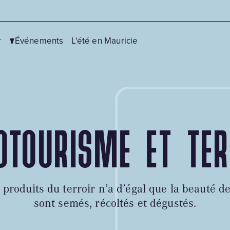
r
Événements
L'été en Mauricie
OTOURISME ET TER
Centres de ski
Vélo
Fatbike
Canot, kayak et sup
Motoneige
Chasse et pêche
 produits du terroir n’a d’égal que la beauté d
Patinage
Équitation
sont semés, récoltés et dégustés.
Pêche blanche et pêche aux
Golf
petits poissons des chenaux