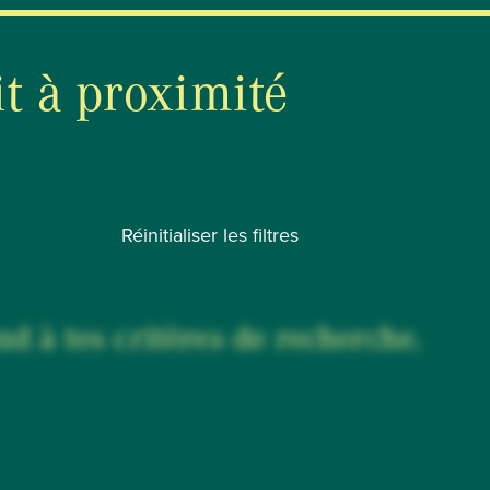
it à proximité
Réinitialiser les filtres
d à tes critères de recherche.