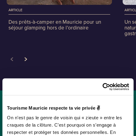
ARTICLE
ARTIC
Des prêts-à-camper en Mauricie pour un
Un s
séjour glamping hors de l'ordinaire
natur
gast
Tourisme Mauricie respecte ta vie privée ✌
Trouver un centre de
On n’est pas le genre de voisin qui « zieute » entre les
craques de la clôture. C’est pourquoi on s’engage à
villégiature à
respecter et protéger tes données personnelles. En