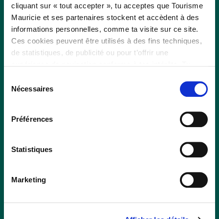
cliquant sur « tout accepter », tu acceptes que Tourisme
proximité
Mauricie et ses partenaires stockent et accèdent à des
informations personnelles, comme ta visite sur ce site.
Ces cookies peuvent être utilisés à des fins techniques,
Filtrer par ville ou MRC
de statistiques, de publicité ou pour t’offrir une
expérience de navigation conforme à tes intérêts. Tu
peux retirer ton consentement à tout moment sur la page
Sélection
de Politique de confidentialité.
Nécessaires
du
Réinitialiser les filtres
consentement
Préférences
Aucun attrait ne correspond à
tes critères de recherche.
Statistiques
Marketing