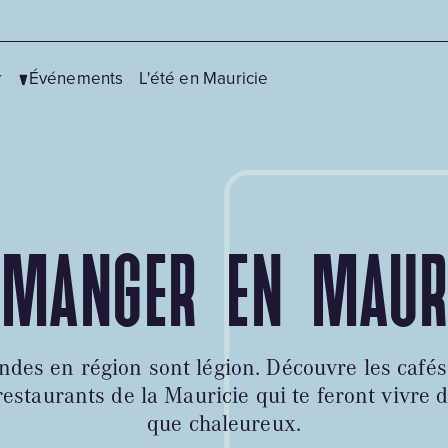
r
Événements
L'été en Mauricie
MANGER EN MAUR
Centres de ski
Vélo
Fatbike
Canot, kayak et sup
Motoneige
Chasse et pêche
es en région sont légion. Découvre les cafés,
Patinage
Équitation
restaurants de la Mauricie qui te feront vivr
Pêche blanche et pêche aux
Golf
que chaleureux.
petits poissons des chenaux