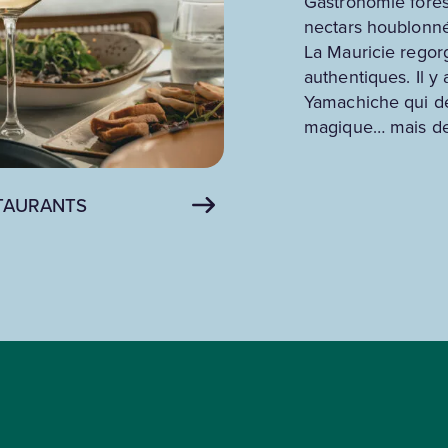
Gastronomie forest
nectars houblonné
La Mauricie regor
authentiques. Il 
Yamachiche qui dét
magique… mais de 
TAURANTS