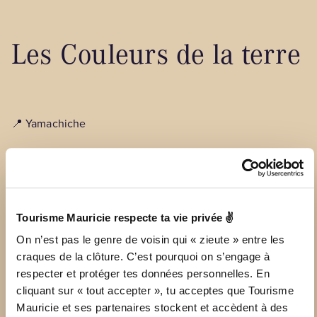
Les Couleurs de la terre
📍 Yamachiche
La ferme Les Couleurs de la terre, c’est l’un des lieux
champêtres par excellence en Mauricie! Tu pourras y
déguster l’une des meilleures poutines du Québec (selon
un célèbre «tiktokeur»😎) dans une aire de pique-nique au
beau milieu des champs.
Tourisme Mauricie respecte ta vie privée ✌
On n’est pas le genre de voisin qui « zieute » entre les
VOIR LE SITE WEB
craques de la clôture. C’est pourquoi on s’engage à
respecter et protéger tes données personnelles. En
cliquant sur « tout accepter », tu acceptes que Tourisme
Mauricie et ses partenaires stockent et accèdent à des