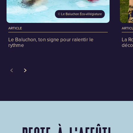
©
Le Baluchon Éco-villégiature
ARTICLE
ARTIC
Le Baluchon, ton signe pour ralentir le
La R
rythme
déco