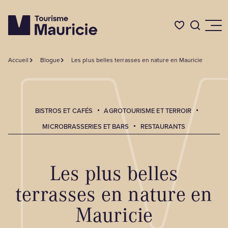
Accueil
Blogue
Les plus belles terrasses en nature en Mauricie
Quoi faire
Où dormir
BISTROS ET CAFÉS
AGROTOURISME ET TERROIR
MICROBRASSERIES ET BARS
RESTAURANTS
Où manger
Les plus belles
Événements
terrasses en nature en
Mauricie
L'été en Mauricie