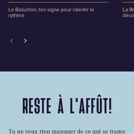
Le Baluchon, ton signe pour ralentir le
La R
rythme
déco
RESTE À L'AFFÛT!
Tu ne veux rien manquer de ce qui se trame