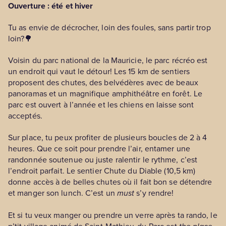
Ouverture : été et hiver
Tu as envie de décrocher, loin des foules, sans partir trop
loin?🌳
Voisin du parc national de la Mauricie, le parc récréo est
un endroit qui vaut le détour! Les 15 km de sentiers
proposent des chutes, des belvédères avec de beaux
panoramas et un magnifique amphithéâtre en forêt. Le
parc est ouvert à l’année et les chiens en laisse sont
acceptés.
Sur place, tu peux profiter de plusieurs boucles de 2 à 4
heures. Que ce soit pour prendre l’air, entamer une
randonnée soutenue ou juste ralentir le rythme, c’est
l’endroit parfait. Le sentier Chute du Diable (10,5 km)
donne accès à de belles chutes où il fait bon se détendre
et manger son lunch. C’est un
must
s’y rendre!
Et si tu veux manger ou prendre un verre après ta rando, le
p’tit village animé de Saint-Mathieu-du-Parc est