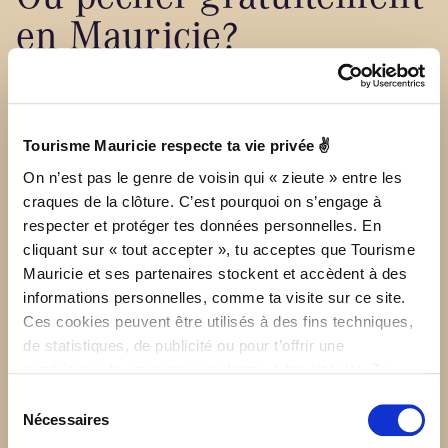
en Mauricie?
Tourisme Mauricie respecte ta vie privée ✌
La rivière Shawinigan (truite brune
On n’est pas le genre de voisin qui « zieute » entre les
et arc-en-ciel)
craques de la clôture. C’est pourquoi on s’engage à
respecter et protéger tes données personnelles. En
Il y a différents points d’accès pour lancer sa ligne à l’eau.
cliquant sur « tout accepter », tu acceptes que Tourisme
À Saint-Mathieu-du-Parc, tu peux lancer ta ligne près du
Mauricie et ses partenaires stockent et accèdent à des
pont couvert
et près du
Mont SM
.
informations personnelles, comme ta visite sur ce site.
Ces cookies peuvent être utilisés à des fins techniques,
À Shawinigan, il est possible d’accéder à la rivière par le
de statistiques, de publicité ou pour t’offrir une
bassin près
club de golf Le Laurentides
dans le secteur
Saint-Gérard-des-Laurentides, par la piste cyclable près de
expérience de navigation conforme à tes intérêts. Tu
la chute du
pont Beaupré
et près du
bassin de la
peux retirer ton consentement à tout moment sur la page
Sélection
passerelle des chutes Juneau
près du Collège Shawinigan
de Politique de confidentialité.
Nécessaires
du
et du parc du Centenaire.
consentement