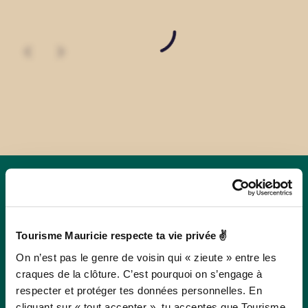
Autres attraits à
Tourisme Mauricie respecte ta vie privée ✌
proximité
On n’est pas le genre de voisin qui « zieute » entre les
craques de la clôture. C’est pourquoi on s’engage à
respecter et protéger tes données personnelles. En
En quête d’une activité, d’un restaurant ou d’un
cliquant sur « tout accepter », tu acceptes que Tourisme