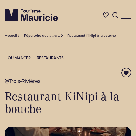
Accueil
Répertoire des attraits
Restaurant KiNipi à la bouche
Quoi faire
OÙ MANGER
RESTAURANTS
Où dormir
Trois-Rivières
Où manger
Restaurant KiNipi à la
Événements
bouche
L'été en Mauricie