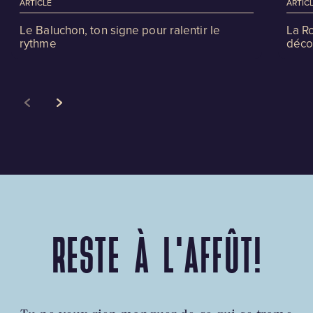
ARTICLE
ARTIC
Le Baluchon, ton signe pour ralentir le
La R
rythme
déco
RESTE À L'AFFÛT!