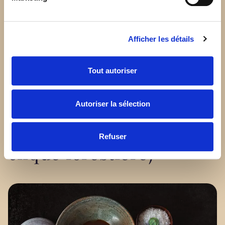
Afficher les détails
Tout autoriser
Autres façons de
profiter des
Autoriser la sélection
champignons (et de leur
Refuser
clique forestière)