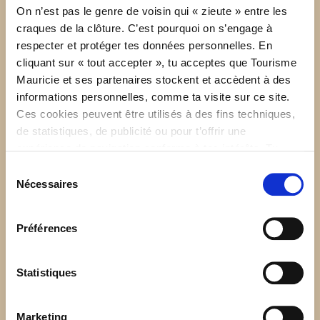
On n’est pas le genre de voisin qui « zieute » entre les
Une envolée gourmande signée
craques de la clôture. C’est pourquoi on s’engage à
respecter et protéger tes données personnelles. En
Hydravion Aventure & Fredélys
cliquant sur « tout accepter », tu acceptes que Tourisme
Mauricie et ses partenaires stockent et accèdent à des
Pour une expérience encore plus « wow 😍 »,
Hydravion
informations personnelles, comme ta visite sur ce site.
Aventure
et
Fredélys
s’unissent pour te proposer un
Ces cookies peuvent être utilisés à des fins techniques,
voyage culinaire absolument unique. Monte à bord d’un
de statistiques, de publicité ou pour t’offrir une
hydravion qui te déposera sur une plage privée, où le chef
expérience de navigation conforme à tes intérêts. Tu
Fredélys te servira un repas mettant en vedette la
peux retirer ton consentement à tout moment sur la page
gastronomie forestière. Une véritable aventure VIP qui
Sélection
de Politique de confidentialité.
Nécessaires
marie la découverte des paysages mauriciens à des
du
saveurs inoubliables. Pour en savoir plus sur cette activité
consentement
(qui, si tu veux notre avis, est plus que parfaite pour
Préférences
impressionner ta douce moitié💍🤫),
consulte notre article
complet
.
Statistiques
RÉSERVER UNE ENVOLÉE
Marketing