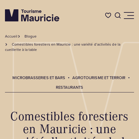
Accueil
Blogue
Quoi faire
Comestibles forestiers en Mauricie : une variété d’activités de la
cueillette à la table
Où dormir
MICROBRASSERIES ET BARS
AGROTOURISME ET TERROIR
Où manger
RESTAURANTS
Événements
Comestibles forestiers
en Mauricie : une
L'été en Mauricie