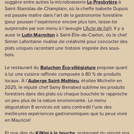
suggère entre autres la microbrasserie
Le Presbytère
à
Saint-Stanislas-de-Champlain, où la cheffe Isabelle Dupuis
est passée maitre dans l’art de la gastronomie forestière
(pour pousser l’expérience encore plus loin, laisse-toi
surprendre par son menu à l’aveugle
L’Acte de foi
!). Il y a
aussi le
Lutin Marmiton
à Saint-Élie-de-Caxton, où le chef
Simon Lafontaine rivalise de créativité pour concocter des
plats uniques racontant une histoire inspirée des sous-
bois.
Le restaurant du
Baluchon Éco-villégiature
propose quant
à lui une cuisine raffinée composée à 80 % de produits
locaux. À l’
Auberge Saint-Mathieu
, étoilée Michelin en
2025, le réputé chef Samy Benabed sublime les produits
forestiers dans des plats où chaque bouchée te rapproche
un peu plus de la nature environnante. Le menu
dégustation 8 services est sans contredit l’une des
meilleures expériences gastronomiques que tu peux vivre
en Mauricie!
Et que dire du
KiNipi à la bouche
, restaurant du réputé spa