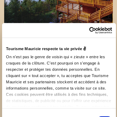
Seigneurie du Triton
, Lac-Édouard /
Découvrez Le
Triton en train ici.
Tourisme Mauricie respecte ta vie privée ✌
On n’est pas le genre de voisin qui « zieute » entre les
AVEC VUE SUR LA
craques de la clôture. C’est pourquoi on s’engage à
respecter et protéger tes données personnelles. En
RIVIÈRE SAINT-
cliquant sur « tout accepter », tu acceptes que Tourisme
MAUR
ICE OU
Mauricie et ses partenaires stockent et accèdent à des
informations personnelles, comme ta visite sur ce site.
BATISCAN
Ces cookies peuvent être utilisés à des fins techniques,
de statistiques, de publicité ou pour t’offrir une expérience
de navigation conforme à tes intérêts. Tu peux retirer ton
consentement à tout moment sur la page de Politique de
Sélection