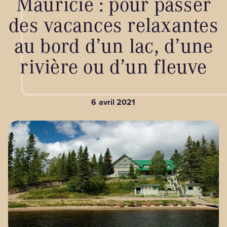
Mauricie : pour passer
des vacances relaxantes
BLOGUE
au bord d’un lac, d’une
rivière ou d’un fleuve
Nos territoires
6 avril 2021
Zone médias
Espace membres
EN