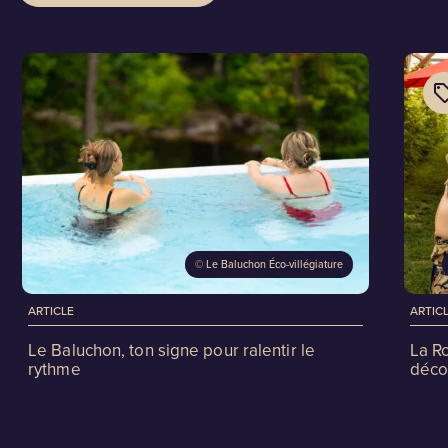
©
Le Baluchon Éco-villégiature
ARTICLE
ARTIC
Le Baluchon, ton signe pour ralentir le
La R
rythme
déco