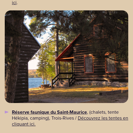
ici
.
Réserve faunique du Saint-Maurice
, (chalets, tente
Hékipia, camping), Trois-Rives /
Découvrez les tentes en
cliquant ici.