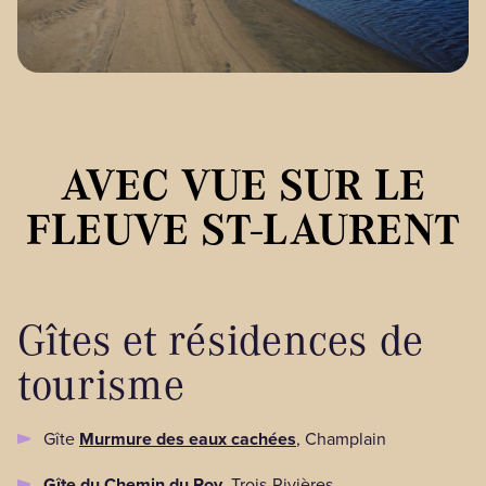
AVEC VUE SUR LE
FLEUVE ST-LAURENT
Gîtes et résidences de
tourisme
Gîte
Murmure des eaux cachées
, Champlain
Gîte du Chemin du Roy
, Trois-Rivières