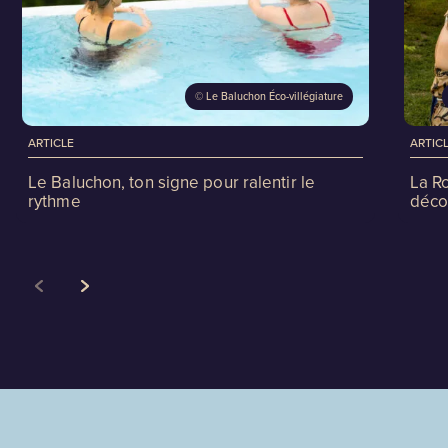
©
Le Baluchon Éco-villégiature
ARTICLE
ARTIC
Le Baluchon, ton signe pour ralentir le
La R
rythme
déco