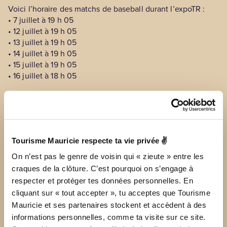
Voici l’horaire des matchs de baseball durant l’expoTR :
• 7 juillet à 19 h 05
• 12 juillet à 19 h 05
• 13 juillet à 19 h 05
• 14 juillet à 19 h 05
• 15 juillet à 19 h 05
• 16 juillet à 18 h 05
Nos racines agricoles
toujours présentes
Tourisme Mauricie respecte ta vie privée ✌
On n’est pas le genre de voisin qui « zieute » entre les
Sans oublier notre volet agricole, bien ancré dans les
craques de la clôture. C’est pourquoi on s’engage à
traditions de l’expoTR ! Près de 150 exposants présenteront
respecter et protéger tes données personnelles. En
plus de 1000 bêtes, dont 18 races différentes de bovins
cliquant sur « tout accepter », tu acceptes que Tourisme
laitiers et de boucherie ainsi que des chevaux, des
Mauricie et ses partenaires stockent et accèdent à des
moutons et des petits animaux. De plus, le jugement de la
informations personnelles, comme ta visite sur ce site.
race Holstein, ouvert à l’échelle provinciale, positionne