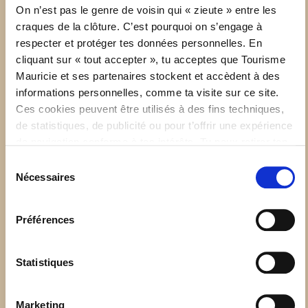
visite des
paddocks
, etc. Parfait pour un 4 à 7 entre
On n’est pas le genre de voisin qui « zieute » entre les
collègues ou amis lors d’un vendredi de courses!
craques de la clôture. C’est pourquoi on s’engage à
respecter et protéger tes données personnelles. En
cliquant sur « tout accepter », tu acceptes que Tourisme
Pour terminer la journée
Mauricie et ses partenaires stockent et accèdent à des
informations personnelles, comme ta visite sur ce site.
Autre avantage non négligeable : l’Hippodrome de Trois-
Ces cookies peuvent être utilisés à des fins techniques,
Rivières se trouve juste à côté du centre-ville. Tu pourras
de statistiques, de publicité ou pour t’offrir une expérience
donc terminer la journée en beauté dans
l’un de nos
de navigation conforme à tes intérêts. Tu peux retirer ton
nombreux (et succulents) restos
!
consentement à tout moment sur la page de Politique de
Sélection
confidentialité.
Nécessaires
du
consentement
Préférences
Statistiques
Marketing