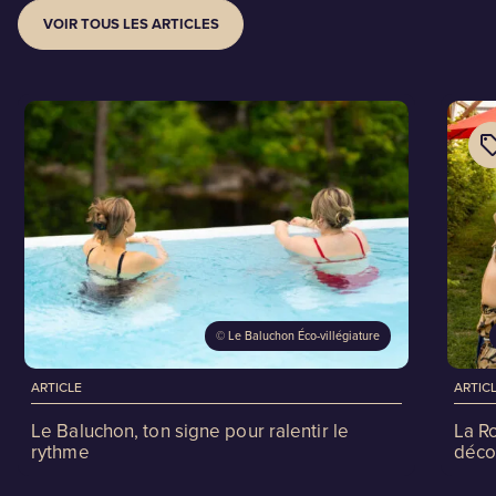
VOIR TOUS LES ARTICLES
©
Le Baluchon Éco-villégiature
ARTICLE
ARTIC
Le Baluchon, ton signe pour ralentir le
La R
rythme
déco