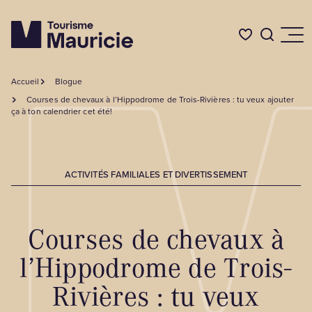
Accueil
Blogue
Quoi faire
Courses de chevaux à l’Hippodrome de Trois-Rivières : tu veux ajouter
ça à ton calendrier cet été!
Où dormir
ACTIVITÉS FAMILIALES ET DIVERTISSEMENT
Où manger
Courses de chevaux à
Événements
l’Hippodrome de Trois-
L'été en Mauricie
Rivières : tu veux