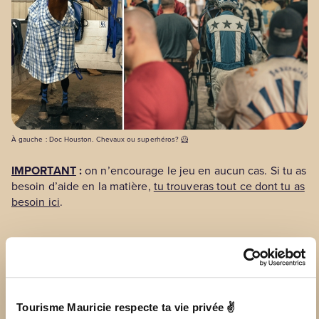
À gauche : Doc Houston. Chevaux ou superhéros? 🦸
IMPORTANT
:
on n’encourage le jeu en aucun cas. Si tu as
besoin d’aide en la matière,
tu trouveras tout ce dont tu as
besoin ici
.
Pour le vivre en groupe
Sache que l’Hippodrome de Trois-Rivières propose des
forfaits spéciaux pour les groupes de 12 personnes et plus
Tourisme Mauricie respecte ta vie privée ✌
: réservation de sections, services de bar et restauration,