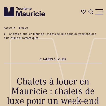
Accueil
Blogue
Quoi faire
Chalets à louer en Mauricie : chalets de luxe pour un week-end des
plus intime et romantique!
Où dormir
CHALETS À LOUER
Où manger
Chalets à louer en
Événements
Mauricie : chalets de
L'été en Mauricie
luxe pour un week-end