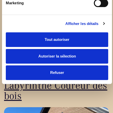
Marketing
Afficher les détails
Tout autoriser
Autoriser la sélection
Nouveau chalet du
Refuser
Labyrinthe Coureur des
bois