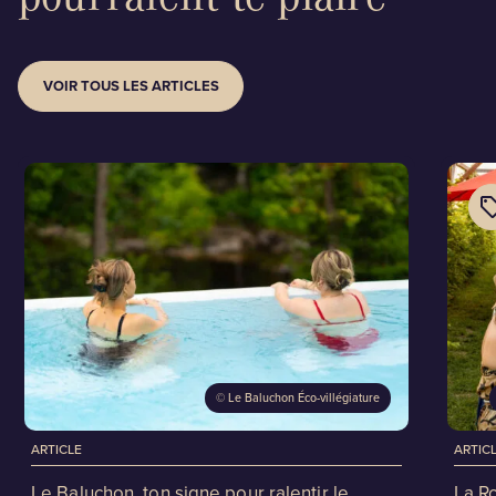
VOIR TOUS LES ARTICLES
©
Le Baluchon Éco-villégiature
ARTICLE
ARTIC
Le Baluchon, ton signe pour ralentir le
La R