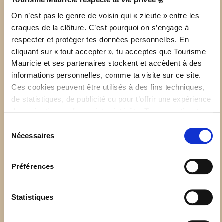
On n’est pas le genre de voisin qui « zieute » entre les
craques de la clôture. C’est pourquoi on s’engage à
respecter et protéger tes données personnelles. En
cliquant sur « tout accepter », tu acceptes que Tourisme
Mauricie et ses partenaires stockent et accèdent à des
Maison flottante – Yacht
informations personnelles, comme ta visite sur ce site.
Ces cookies peuvent être utilisés à des fins techniques,
Club de Trois-Rivières –
de statistiques, de publicité ou pour t’offrir une expérience
Studio Hébergements
de navigation conforme à tes intérêts. Tu peux retirer ton
consentement à tout moment sur la page de Politique de
Sélection
flottants
confidentialité.
Nécessaires
du
consentement
Préférences
Statistiques