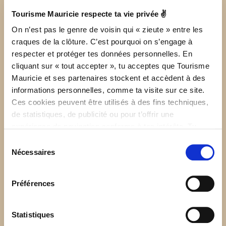
Téléphone principal :
418 476-5036
Tourisme Mauricie respecte ta vie privée ✌
SITE INTERNET
On n’est pas le genre de voisin qui « zieute » entre les
info@pourvoiriewaban-aki.com
craques de la clôture. C’est pourquoi on s’engage à
respecter et protéger tes données personnelles. En
cliquant sur « tout accepter », tu acceptes que Tourisme
Mauricie et ses partenaires stockent et accèdent à des
informations personnelles, comme ta visite sur ce site.
Ces cookies peuvent être utilisés à des fins techniques,
de statistiques, de publicité ou pour t’offrir une
expérience de navigation conforme à tes intérêts. Tu
Numéro d'établissement : 850094
peux retirer ton consentement à tout moment sur la page
Sélection
de Politique de confidentialité.
Nécessaires
du
Ouvert du 10 mai au 10 novembre
consentement
Préférences
Statistiques