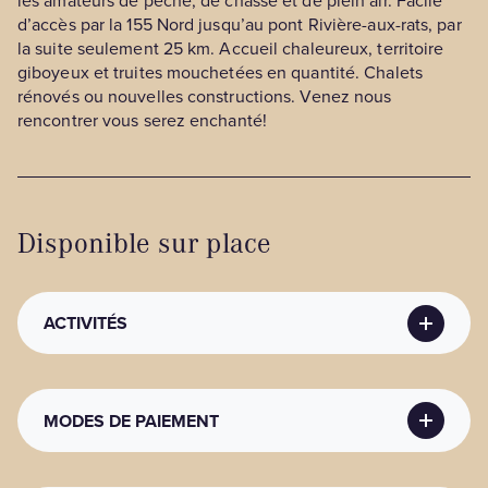
les amateurs de pêche, de chasse et de plein air. Facile
d’accès par la 155 Nord jusqu’au pont Rivière-aux-rats, par
la suite seulement 25 km. Accueil chaleureux, territoire
giboyeux et truites mouchetées en quantité. Chalets
rénovés ou nouvelles constructions. Venez nous
rencontrer vous serez enchanté!
Disponible sur place
ACTIVITÉS
ACTIVITÉS RÉCRÉATIVES / CULTURELLES
MODES DE PAIEMENT
Activités récréatives / culturelles
: Observation de la
faune, Salle de jeux intérieurs
ACTIVITÉS SPORTIVES NAUTIQUES