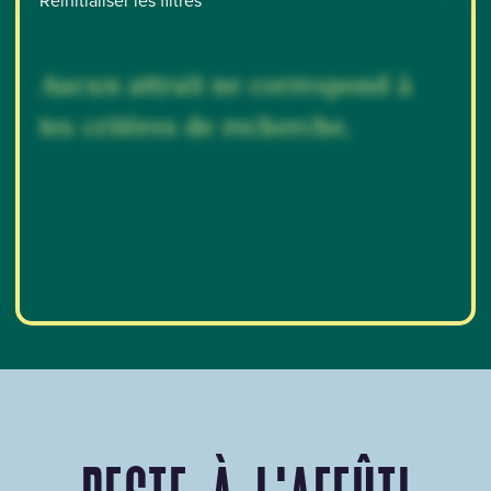
Réinitialiser les filtres
Aucun attrait ne correspond à
tes critères de recherche.