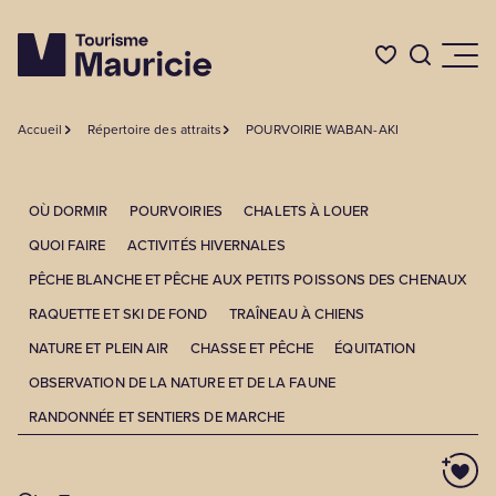
Accueil
Répertoire des attraits
POURVOIRIE WABAN-AKI
Quoi faire
OÙ DORMIR
POURVOIRIES
CHALETS À LOUER
Où dormir
QUOI FAIRE
ACTIVITÉS HIVERNALES
PÊCHE BLANCHE ET PÊCHE AUX PETITS POISSONS DES CHENAUX
Où manger
RAQUETTE ET SKI DE FOND
TRAÎNEAU À CHIENS
NATURE ET PLEIN AIR
CHASSE ET PÊCHE
ÉQUITATION
Événements
OBSERVATION DE LA NATURE ET DE LA FAUNE
RANDONNÉE ET SENTIERS DE MARCHE
L'été en Mauricie