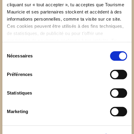
communautaire, Station de vidange, Table à langer,
cliquant sur « tout accepter », tu acceptes que Tourisme
Toilettes
830 Rue Sainte-Anne Saint-Alexis-des-Monts,
Mauricie et ses partenaires stockent et accèdent à des
Québec (CANADA) J0K1V0
ANIMAUX DE COMPAGNIE
informations personnelles, comme ta visite sur ce site.
Animaux de compagnie
: Animaux de compagnie
Ces cookies peuvent être utilisés à des fins techniques,
admis gratuitement
de statistiques, de publicité ou pour t’offrir une
expérience de navigation conforme à tes intérêts. Tu
Téléphone principal :
819 265-2098
peux retirer ton consentement à tout moment sur la page
Téléphone sans frais :
800 665-6527
Sélection
de Politique de confidentialité.
Nécessaires
du
SITE INTERNET
consentement
mastigouche@sepaq.com
Préférences
Statistiques
Marketing
Numéro d'établissement : 199161