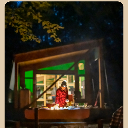
BLOGUE
Nos territoires
Zone médias
Espace membres
EN