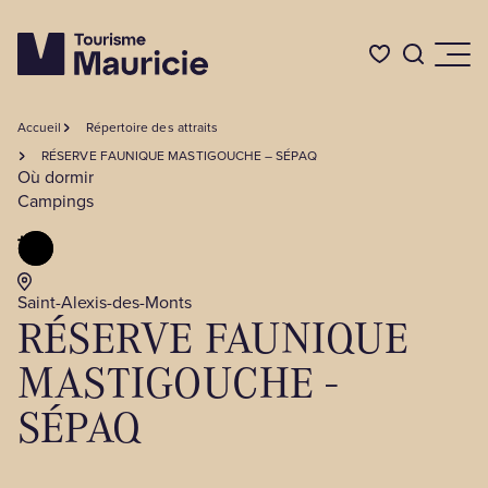
Accueil
Répertoire des attraits
Quoi faire
RÉSERVE FAUNIQUE MASTIGOUCHE – SÉPAQ
Où dormir
Campings
Où dormir
Où manger
Saint-Alexis-des-Monts
RÉSERVE FAUNIQUE
MASTIGOUCHE -
Événements
SÉPAQ
L'été en Mauricie