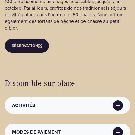
100 emplacements aménagés accessibles jusqu’à la mi-
octobre. Par ailleurs, profitez de nos traditionnels séjours
de villégiature dans l’un de nos 50 chalets. Nous offrons
également des forfaits de pêche et de chasse au petit
gibier.
RÉSERVATION
Disponible sur place
ACTIVITÉS
ACTIVITÉS RÉCRÉATIVES / CULTURELLES
MODES DE PAIEMENT
Activités récréatives / culturelles
: Terrain de jeux