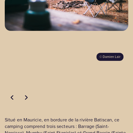
BLOGUE
Nos territoires
©
Damien Lair
Zone médias
Espace membres
EN
Situé en Mauricie, en bordure de la rivière Batiscan, ce
camping comprend trois secteurs : Barrage (Saint-
Narcisse), Murphy (Saint-Stanislas) et Grand Bassin (Sainte-