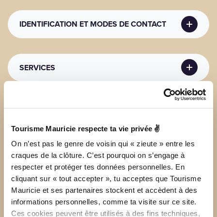
artificielle, Parcours aérien, Tyrolienne
MODES DE PAIEMENT
IDENTIFICATION ET MODES DE CONTACT
ACTIVITÉS SPORTIVES NAUTIQUES
Mode de paiement
: Débit ou Carte de débit, Master
Card, Visa
Activités sportives nautiques
: Canot, Kayak, Pêche,
Plage (baignade), Plage sur place, Planche à pagaie
MODES DE CONTACT (PUBLICS)
(SUP)
SERVICES
Coordonnées
: info@parcbatiscan.ca
ACTIVITÉS SPORTIVES TERRESTRES
Activités sportives terrestres
: Randonnée pédestre,
Volleyball, Volleyball de plage
SERVICES DISPONIBLES SUR PLACE
Services disponibles
: Abri pour manger, Accès
Internet : connexion disponible, Accès Internet :
Tourisme Mauricie respecte ta vie privée ✌
sans fil gratuit, Bac de recyclage, Bloc sanitaire, Bois,
Dépannage sur place, Douches gratuites, Eau
On n’est pas le genre de voisin qui « zieute » entre les
Coordonnées
potable courante, Électricité, Électricité - 15
craques de la clôture. C’est pourquoi on s’engage à
ampères, Feu de camp permis, Glace, Lavabos, Plan
respecter et protéger tes données personnelles. En
d'eau, Propane, Salle communautaire, Station de
200 Chemin Du Barrage Saint-Narcisse, Québec
cliquant sur « tout accepter », tu acceptes que Tourisme
vidange, Table à langer, Toilettes
(CANADA) G0X2Y0
Mauricie et ses partenaires stockent et accèdent à des
ANIMAUX DE COMPAGNIE
informations personnelles, comme ta visite sur ce site.
Animaux de compagnie
: Animaux de compagnie
Ces cookies peuvent être utilisés à des fins techniques,