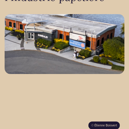
BLOGUE
Nos territoires
Zone médias
Espace membres
EN
©
Étienne Boisvert