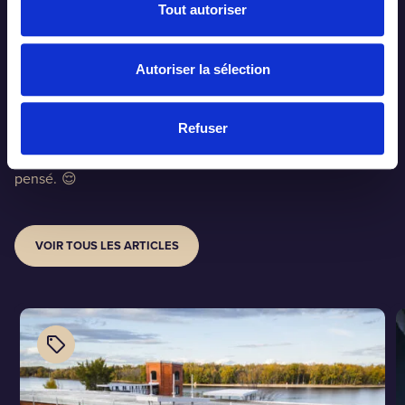
Tout autoriser
On l’a testé pour toi!
Autoriser la sélection
Des activités, on en a testé une trâlée! Fie-toi à notre avis
Refuser
d’expert pour planifier ton séjour en Mauricie. Gageons
qu’il y a plusieurs activités auxquelles tu n’as même pas
pensé. 😌
VOIR TOUS LES ARTICLES