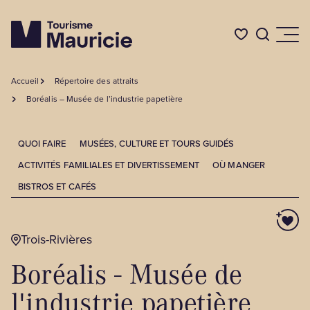
Accueil
Répertoire des attraits
Quoi faire
Boréalis – Musée de l’industrie papetière
Où dormir
QUOI FAIRE
MUSÉES, CULTURE ET TOURS GUIDÉS
ACTIVITÉS FAMILIALES ET DIVERTISSEMENT
OÙ MANGER
BISTROS ET CAFÉS
Où manger
Événements
Trois-Rivières
Boréalis - Musée de
L'été en Mauricie
l'industrie papetière