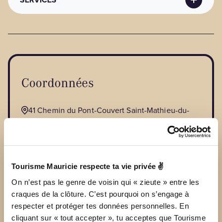
Coordonnées
:
https://www.baladesclassiquesmauricie.ca/
ANIMAUX DE COMPAGNIE
Animaux de compagnie
: Aire de soulagement,
Chiens (en laisse) admis
Coordonnées
41 Chemin du Pont-Couvert Saint-Mathieu-du-
Parc, Quebec (CANADA) G0X 1N0
Téléphone principal :
514 625-9436
Tourisme Mauricie respecte ta vie privée ✌
SITE INTERNET
On n’est pas le genre de voisin qui « zieute » entre les
VOIR LES TARIFS
craques de la clôture. C’est pourquoi on s’engage à
respecter et protéger tes données personnelles. En
baladesclassiquesmauricie@gmail.com
cliquant sur « tout accepter », tu acceptes que Tourisme