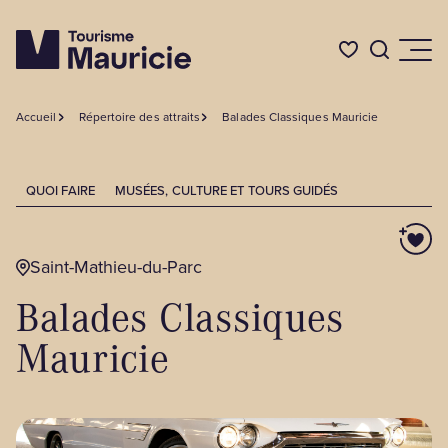
Accueil
Répertoire des attraits
Balades Classiques Mauricie
Quoi faire
QUOI FAIRE
MUSÉES, CULTURE ET TOURS GUIDÉS
Où dormir
Saint-Mathieu-du-Parc
Où manger
Balades Classiques
Événements
Mauricie
L'été en Mauricie