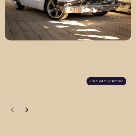
BLOGUE
Nos territoires
Zone médias
Espace membres
©
Maud-Emilie Ménard
EN