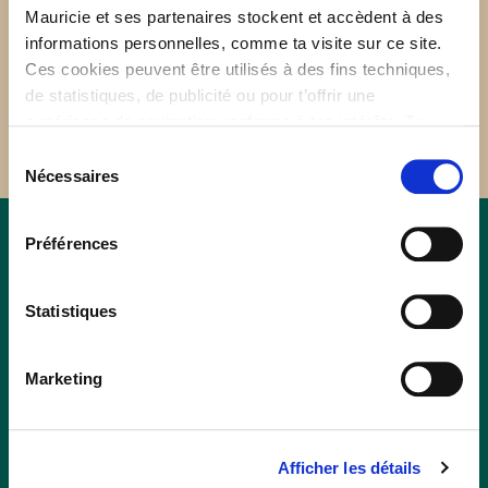
Mauricie et ses partenaires stockent et accèdent à des
informations personnelles, comme ta visite sur ce site.
Ces cookies peuvent être utilisés à des fins techniques,
de statistiques, de publicité ou pour t’offrir une
expérience de navigation conforme à tes intérêts. Tu
peux retirer ton consentement à tout moment sur la page
Sélection
de Politique de confidentialité.
Nécessaires
du
consentement
Préférences
Autres attraits à
Statistiques
proximité
Marketing
En quête d’une activité, d’un restaurant ou d’un
hébergement pour compléter ton séjour? Jette un
Afficher les détails
œil aux autres attraits dans les alentours! Ajoute-les