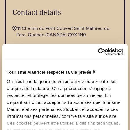
Contact details
41 Chemin du Pont-Couvert Saint-Mathieu-du-
Parc, Quebec (CANADA) G0X 1N0
Main phone number :
514 625-9436
WEB SITE
Tourisme Mauricie respecte ta vie privée ✌
baladesclassiquesmauricie@gmail.com
On n’est pas le genre de voisin qui « zieute » entre les
craques de la clôture. C’est pourquoi on s’engage à
respecter et protéger tes données personnelles. En
cliquant sur « tout accepter », tu acceptes que Tourisme
Mauricie et ses partenaires stockent et accèdent à des
informations personnelles, comme ta visite sur ce site.
Ces cookies peuvent être utilisés à des fins techniques,