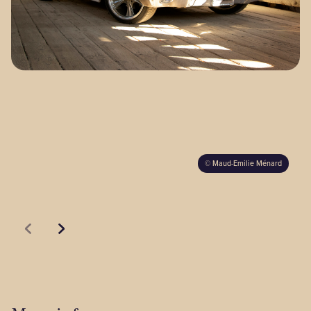
Our territories
Media Zone
Members’ area
FR
©
Maud-Emilie Ménard