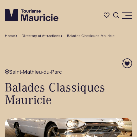
Home
Directory of Attractions
Balades Classiques Mauricie
Things to do
Where to Eat
Saint-Mathieu-du-Parc
Balades Classiques
Where to Stay
Mauricie
Events
BLOG