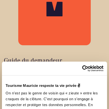
Guide du demandeur
Le guide du demandeur deviendra sans aucun doute votre
meilleur ami. Tout ce que vous devez savoir sur les
conditions à respecter afin de déposer votre dossier s’y
Tourisme Mauricie respecte ta vie privée ✌
trouve.
On n’est pas le genre de voisin qui « zieute » entre les
craques de la clôture. C’est pourquoi on s’engage à
respecter et protéger tes données personnelles. En
TÉLÉCHARGER