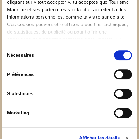
cliquant sur « tout accepter », tu acceptes que Tourisme
Mauricie et ses partenaires stockent et accèdent à des
informations personnelles, comme ta visite sur ce site.
Ces cookies peuvent être utilisés à des fins techniques,
de statistiques, de publicité ou pour t’offrir une
expérience de navigation conforme à tes intérêts. Tu
peux retirer ton consentement à tout moment sur la page
Sélection
de Politique de confidentialité.
Nécessaires
du
consentement
Préférences
Statistiques
Marketing
Afficher les détails