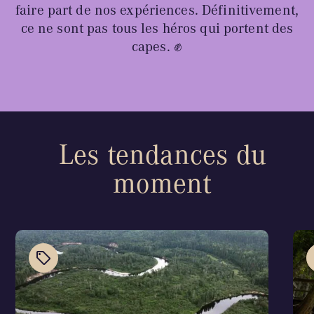
faire part de nos expériences. Définitivement,
ce ne sont pas tous les héros qui portent des
BLOGUE
capes. ✊
Nos territoires
Les tendances du
Zone médias
moment
Espace membres
EN