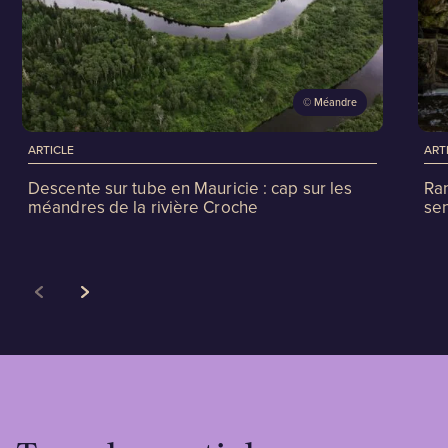
©
Méandre
ARTICLE
ART
Descente sur tube en Mauricie : cap sur les
Ran
méandres de la rivière Croche
sen