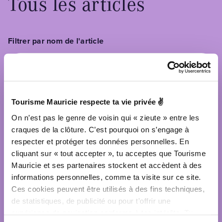
Tous les articles
Filtrer par nom de l'article
Filtrer par catégorie
Tourisme Mauricie respecte ta vie privée ✌
Choisis une ou des catégories
On n’est pas le genre de voisin qui « zieute » entre les
craques de la clôture. C’est pourquoi on s’engage à
respecter et protéger tes données personnelles. En
Filtrer par MRC
QUOI FAIRE
Tout sélectionner
Tout désélectionner
cliquant sur « tout accepter », tu acceptes que Tourisme
Activités familiales et divertissement
Mauricie et ses partenaires stockent et accèdent à des
Choisis une ou des MRC
informations personnelles, comme ta visite sur ce site.
Activités hivernales
Ces cookies peuvent être utilisés à des fins techniques,
Centres de ski
Réinitialiser les filtres
Maskinongé
de statistiques, de publicité ou pour t’offrir une
expérience de navigation conforme à tes intérêts. Tu
Fatbike
Mékinac