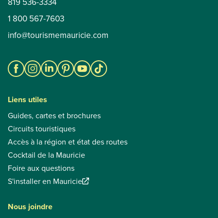
819 536-3334
Centres de villégiature
1 800 567-7603
Chalets à louer
info@tourismemauricie.com
Gîtes et auberges
Hébergements insolites
Hôtels et motels
Pourvoiries
Liens utiles
OÙ MANGER
Tout sélectionner
Tout désélectionner
Guides, cartes et brochures
Circuits touristiques
Bistros et cafés
Accès à la région et état des routes
Cabanes à sucre
Cocktail de la Mauricie
Microbrasseries et bars
Foire aux questions
S'installer en Mauricie
Restaurants
Nous joindre