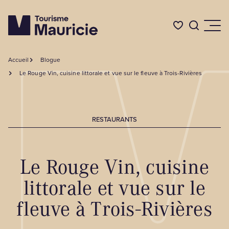
Accueil
Blogue
Quoi faire
Le Rouge Vin, cuisine littorale et vue sur le fleuve à Trois-Rivières
Où dormir
RESTAURANTS
Où manger
Le Rouge Vin, cuisine
Événements
littorale et vue sur le
fleuve à Trois-Rivières
L'été en Mauricie