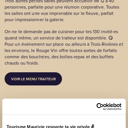
Trois autres petites salles peuvent accueillir de 12 à 40
personnes, parfaite pour une réunion corporative. Toutes
les salles ont une vue imprenable sur le fleuve, parfait
pour impressionner la galerie.
On ne te demande pas de cuisiner pour tes 130 invité·es
quand même, un service de traiteur est disponible. 😋
Pour un événement sur place ou ailleurs à Trois-Rivières et
les environs, le Rouge Vin offre toutes sortes de forfaits
comme des bouchées, des boîtes-repas et des buffets
chauds ou froids.
VOIR LE MENU TRAITEUR
Réserve ta table
Ça t’a mis l’eau à la bouche? On te comprend! Que ça soit
Tourisme Mauricie respecte ta vie privée ✌