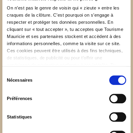
pour un diner entre collègues, un souper en tête-à-tête,
un brunch du dimanche en famille ou simplement prendre
On n’est pas le genre de voisin qui « zieute » entre les
un verre avec la plus belle vue en ville, le Rouge Vin est
craques de la clôture. C’est pourquoi on s’engage à
prêt à t’accueillir.
respecter et protéger tes données personnelles. En
cliquant sur « tout accepter », tu acceptes que Tourisme
Profite de ta visite pour aller marcher à l’Île Saint-Quentin,
Mauricie et ses partenaires stockent et accèdent à des
ça ne s’invente pas cette vue!
informations personnelles, comme ta visite sur ce site.
Ces cookies peuvent être utilisés à des fins techniques,
RÉSERVER
de statistiques, de publicité ou pour t’offrir une
expérience de navigation conforme à tes intérêts. Tu
peux retirer ton consentement à tout moment sur la page
Sélection
de Politique de confidentialité.
Nécessaires
du
consentement
Préférences
Statistiques