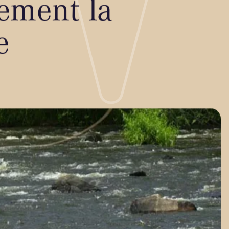
tement la
e