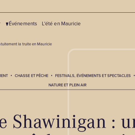
r
Événements
L'été en Mauricie
atuitement la truite en Mauricie
MENT
CHASSE ET PÊCHE
FESTIVALS, ÉVÉNEMENTS ET SPECTACLES
Centres de ski
Vélo
NATURE ET PLEIN AIR
Fatbike
Canot, kayak et sup
Motoneige
Chasse et pêche
re Shawinigan : u
Patinage
Équitation
Pêche blanche et pêche aux
Golf
petits poissons des chenaux