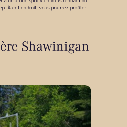
er à un « bon spot » en vous rendant au
. À cet endroit, vous pourrez profiter
vière Shawinigan