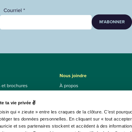
Courriel *
M’ABONNER
Nous joindre
s et brochures
À propos
stiques
Contact et informations touristique
ion et état des routes
Équipe
e ta vie privée ✌
 Mauricie
Traitement des insatisfactions
isin qui « zieute » entre les craques de la clôture. C’est pourqu
otéger tes données personnelles. En cliquant sur « tout accepter 
stions
ricie et ses partenaires stockent et accèdent à des informatio
 Mauricie
RÉPERTOIRE DES ATTRAITS