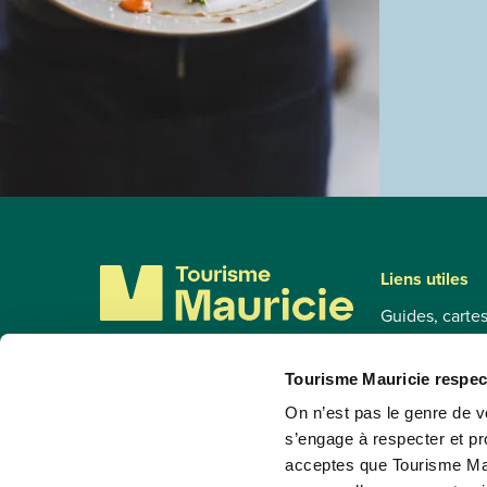
Liens utiles
Guides, carte
Circuits touri
Accès à la rég
Tourisme Mauricie respect
819 536-3334
Cocktail de la
On n’est pas le genre de vo
1 800 567-7603
s’engage à respecter et pr
Foire aux que
acceptes que Tourisme Mau
info@tourismemauricie.com
S'installer en