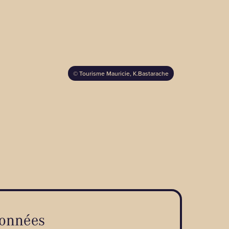
©
Tourisme Mauricie, K.Bastarache
onnées