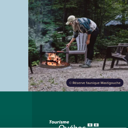
©
Réserve faunique Mastigouche