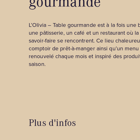
gourmande
touristiques
Gîtes et auberges
Festivals, événements et spectacles
Hébergements insolites
L’Olivia – Table gourmande est à la fois une 
Lieux de renseignement touristique
Hôtels et motels
une pâtisserie, un café et un restaurant où la
Magasins
savoir-faire se rencontrent. Ce lieu chaleur
Pourvoiries
comptoir de prêt-à-manger ainsi qu’un menu r
Musées, culture et tours guidés
renouvelé chaque mois et inspiré des produit
Nature et plein air
saison.
Spa et détente
Tourisme d'affaires
Plus d'infos