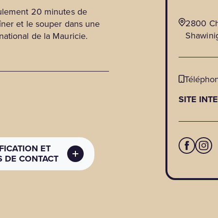
eulement 20 minutes de
2800 Ch
îner et le souper dans une
Shawini
ational de la Mauricie.
Téléphon
SITE INT
FICATION ET
 DE CONTACT
 DE CONTACT
CS)
nnées
: