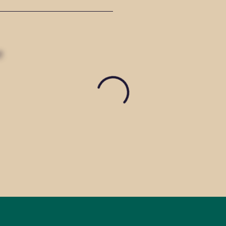
/le2800duparc.ca/cafe/
e