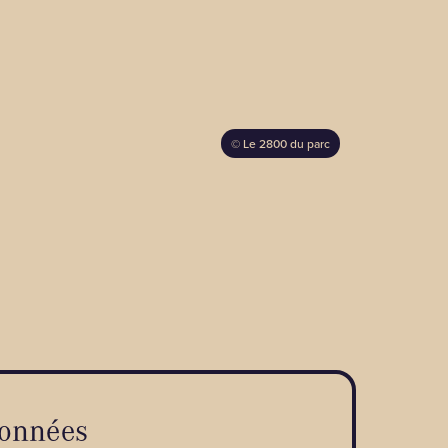
©
Le 2800 du parc
onnées