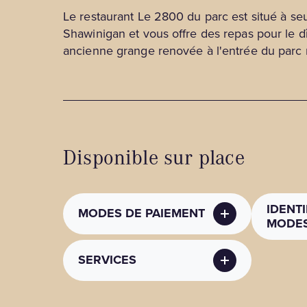
Le restaurant Le 2800 du parc est situé à s
Shawinigan et vous offre des repas pour le d
ancienne grange renovée à l'entrée du parc n
Disponible sur place
IDENTI
MODES DE PAIEMENT
MODES
SERVICES
MODES DE PAIEMENT
MODES
(PUBLI
Mode de paiement
: Apple
Pay, Argent comptant, Débit
Coordo