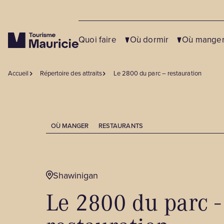
Quoi faire
Où dormir
Où mange
Accueil
Répertoire des attraits
Le 2800 du parc – restauration
Fermer
Fermer
Fermer
OÙ MANGER
RESTAURANTS
NOS SUGGESTIONS
NOS SUGGESTIONS
NOS SUGGESTIONS
Activités familiales et divertissement
Campings
Bistros et cafés
Shawinigan
Centres de vacances
Cabanes à sucre
Activités hivernales
Le 2800 du parc -
Centres de villégiature
Microbrasseries et bars
Agrotourisme et terroir
Chalets à louer
Restaurants
Entreprises de service et partenaires