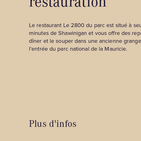
restauration
touristiques
Gîtes et auberges
Festivals, événements et spectacles
Hébergements insolites
Le restaurant Le 2800 du parc est situé à s
Lieux de renseignement touristique
Hôtels et motels
minutes de Shawinigan et vous offre des rep
Magasins
dîner et le souper dans une ancienne grang
Pourvoiries
l'entrée du parc national de la Mauricie.
Musées, culture et tours guidés
Nature et plein air
Spa et détente
Tourisme d'affaires
Plus d'infos