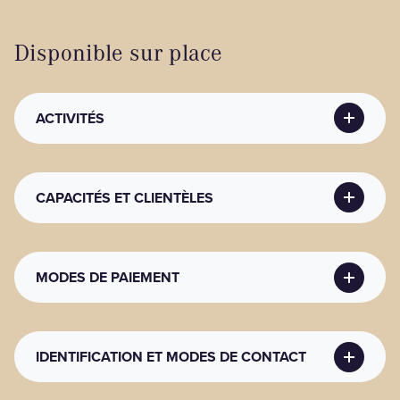
Disponible sur place
ACTIVITÉS
ACTIVITÉS SPORTIVES EN HAUTEUR
CAPACITÉS ET CLIENTÈLES
Activités sportives en hauteur
: Parcours aérien
CLIENTÈLE ADMISE
MODES DE PAIEMENT
Âge minimum
: 3
MODES DE PAIEMENT
IDENTIFICATION ET MODES DE CONTACT
Mode de paiement
: Argent comptant, Débit ou
Carte de débit, Master Card, Visa