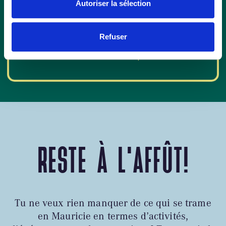
Autoriser la sélection
En quête d’une activité, d’un restaurant ou d’un
hébergement pour compléter ton séjour? Jette un
Refuser
œil aux autres attraits dans les alentours! Ajoute-les
ensuite à ta liste de favoris en cliquant sur le ❤️.
RESTE À L'AFFÛT!
Tu ne veux rien manquer de ce qui se trame
en Mauricie en termes d’activités,