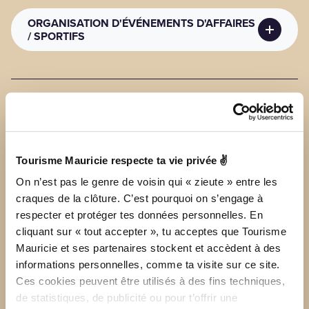
MODES DE CONTACT (PUBLICS)
ORGANISATION D'ÉVÉNEMENTS D'AFFAIRES
Coordonnées
: focus@focusninjagym.ca
/ SPORTIFS
MODES DE CONTACT COMMERCIAUX
Courriel
: focus@focusninjagym.ca
Coordonnées
Tourisme Mauricie respecte ta vie privée ✌
On n’est pas le genre de voisin qui « zieute » entre les
3255 Rue Baillargeon Trois-Rivières, Québec
craques de la clôture. C’est pourquoi on s’engage à
(CANADA) G8Z 4V3
respecter et protéger tes données personnelles. En
cliquant sur « tout accepter », tu acceptes que Tourisme
Mauricie et ses partenaires stockent et accèdent à des
Téléphone principal :
819 609-3928
informations personnelles, comme ta visite sur ce site.
Ces cookies peuvent être utilisés à des fins techniques,
SITE INTERNET
de statistiques, de publicité ou pour t’offrir une
VOIR LES TARIFS