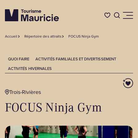
Accueil
Répertoire des attraits
FOCUS Ninja Gym
Quoi faire
QUOI FAIRE
ACTIVITÉS FAMILIALES ET DIVERTISSEMENT
Où dormir
ACTIVITÉS HIVERNALES
Où manger
Trois-Rivières
FOCUS Ninja Gym
Événements
L'été en Mauricie