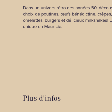
touristiques
Gîtes et auberges
Dans un univers rétro des années 50, décou
Festivals, événements et spectacles
choix de poutines, œufs bénédictine, crêpes,
Hébergements insolites
omelettes, burgers et délicieux milkshakes!
Lieux de renseignement touristique
Hôtels et motels
unique en Mauricie.
Magasins
Pourvoiries
Musées, culture et tours guidés
Nature et plein air
Spa et détente
Tourisme d'affaires
Plus d'infos