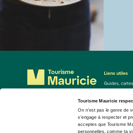
Liens utiles
Guides, carte
Circuits touri
Accès à la rég
Tourisme Mauricie respect
819 536-3334
Cocktail de la
On n’est pas le genre de vo
1 800 567-7603
s’engage à respecter et pr
Foire aux que
acceptes que Tourisme Mau
info@tourismemauricie.com
S'installer en
personnelles, comme ta vis