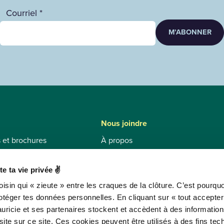
Courriel *
M’ABONNER
Nous joindre
s et brochures
À propos
stiques
Contact et informations touristique
ion et état des routes
Équipe
e ta vie privée ✌
 Mauricie
Traitement des insatisfactions
isin qui « zieute » entre les craques de la clôture. C’est pourqu
otéger tes données personnelles. En cliquant sur « tout accepter 
stions
ricie et ses partenaires stockent et accèdent à des informatio
 Mauricie
RÉPERTOIRE DES ATTRAITS
ite sur ce site. Ces cookies peuvent être utilisés à des fins tec