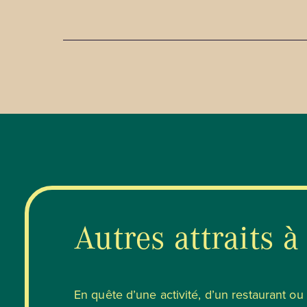
MODES DE PAIEMENT
MODES
(PUBLI
Mode de paiement
: Argent
comptant, Débit ou Carte de
Coordo
débit, Master Card, Visa
binerie
Autres attraits à
En quête d’une activité, d’un restaurant o