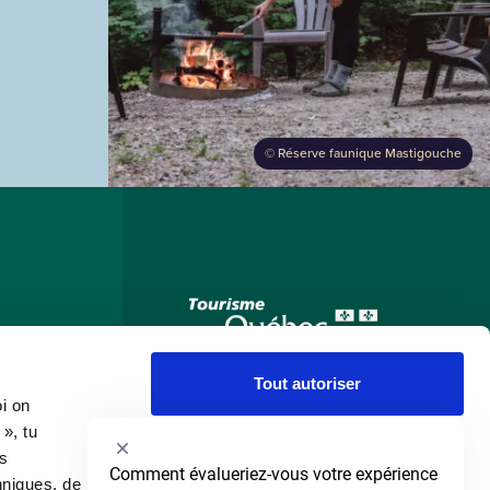
©
Réserve faunique Mastigouche
s
Tout autoriser
oi on
», tu
Autoriser la sélection
ns
Sélectionnez
Comment évalueriez-vous votre expérience 
hniques, de