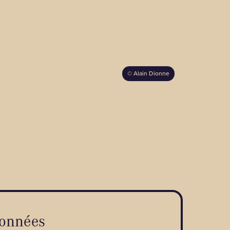
©
Alain Dionne
onnées