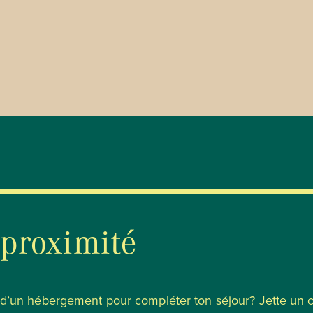
 DE CONTACT
CS)
nnées
:
chik.cv@gmail.com
 proximité
u d’un hébergement pour compléter ton séjour? Jette un 