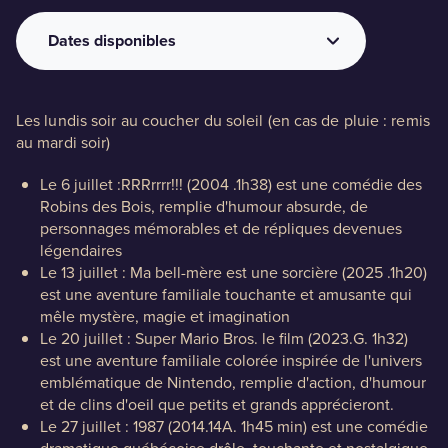
Dates disponibles
BLOGUE
2026-07-06 au 2026-08-24
Les lundis soir au coucher du soleil (en cas de pluie : remis
au mardi soir)
Nos territoires
Le 6 juillet :RRRrrrr!!! (2004 .1h38) est une comédie des
Robins des Bois, remplie d'humour absurde, de
Zone médias
personnages mémorables et de répliques devenues
Espace membres
légendaires
Le 13 juillet : Ma bell-mère est une sorcière (2025 .1h20)
EN
est une aventure familiale touchante et amusante qui
mêle mystère, magie et imagination
Le 20 juillet : Super Mario Bros. le film (2023.G. 1h32)
est une aventure familiale colorée inspirée de l'univers
emblématique de Nintendo, remplie d'action, d'humour
et de clins d'oeil que petits et grands apprécieront.
Le 27 juillet : 1987 (2014.14A. 1h45 min) est une comédie