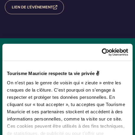
LIEN DE L'ÉVÉNEMENT
Événements en
Tourisme Mauricie respecte ta vie privée ✌
vedette
On n’est pas le genre de voisin qui « zieute » entre les
craques de la clôture. C’est pourquoi on s’engage à
respecter et protéger tes données personnelles. En
Filtrer par ville ou MRC
cliquant sur « tout accepter », tu acceptes que Tourisme
Mauricie et ses partenaires stockent et accèdent à des
informations personnelles, comme ta visite sur ce site.
Ces cookies peuvent être utilisés à des fins techniques,
Réinitialiser les filtres
de statistiques, de publicité ou pour t’offrir une