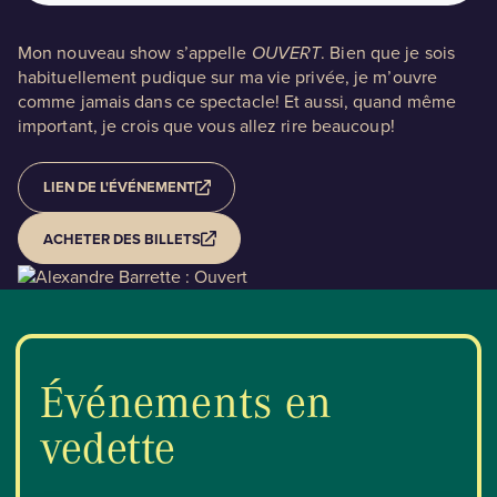
10 octobre 2026
Mon nouveau show s’appelle
OUVERT
. Bien que je sois
BLOGUE
habituellement pudique sur ma vie privée, je m’ouvre
comme jamais dans ce spectacle! Et aussi, quand même
important, je crois que vous allez rire beaucoup!
Nos territoires
LIEN DE L'ÉVÉNEMENT
Zone médias
ACHETER DES BILLETS
Espace membres
EN
Événements en
vedette