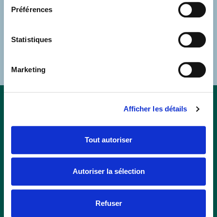
Préférences
M’ABONNER
Statistiques
Marketing
Afficher les détails
Tout autoriser
819 536-3334
1 800 567-7603
Autoriser la sélection
info@tourismemauricie.com
Refuser