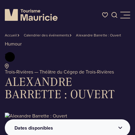
Accueil
Calendrier des événements
Alexandre Barrette : Ouvert
Quoi faire
Humour
Où dormir
Trois-Rivières — Théâtre du Cégep de Trois-Rivières
ALEXANDRE
Où manger
BARRETTE : OUVERT
Événements
L'été en Mauricie
Dates disponibles