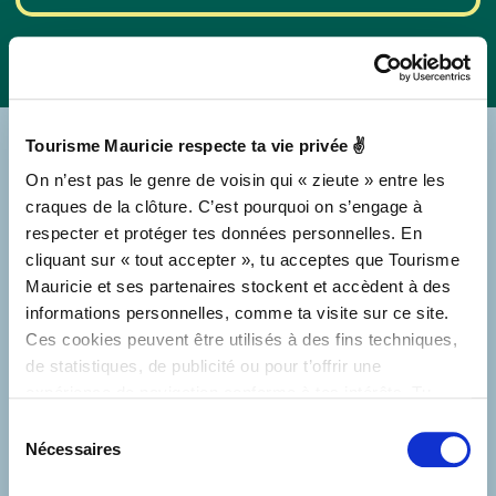
Tourisme Mauricie respecte ta vie privée ✌
On n’est pas le genre de voisin qui « zieute » entre les
RESTE À L'AFFÛT!
craques de la clôture. C’est pourquoi on s’engage à
respecter et protéger tes données personnelles. En
cliquant sur « tout accepter », tu acceptes que Tourisme
Mauricie et ses partenaires stockent et accèdent à des
informations personnelles, comme ta visite sur ce site.
Tu ne veux rien manquer de ce qui se trame
Ces cookies peuvent être utilisés à des fins techniques,
en Mauricie en termes d’activités,
de statistiques, de publicité ou pour t’offrir une
d’événements et de promotions? Tu connais la
expérience de navigation conforme à tes intérêts. Tu
chanson : abonne-toi à notre infolettre!
peux retirer ton consentement à tout moment sur la page
Sélection
de Politique de confidentialité.
Nécessaires
du
Courriel *
consentement