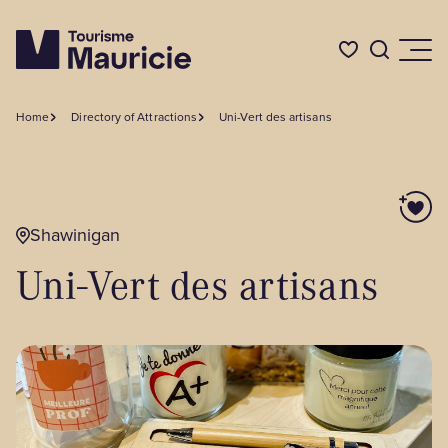
Home
Directory of Attractions
Uni-Vert des artisans
Things to do
Where to Eat
Shawinigan
Uni-Vert des artisans
Where to Stay
Events
BLOG