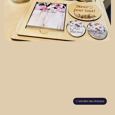
Our territories
Media Zone
Members’ area
FR
©
Uni-Vert des Artisans