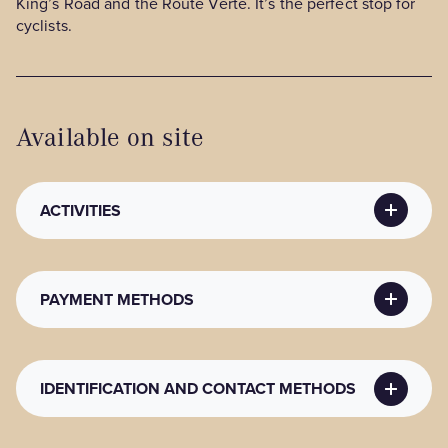
King’s Road and the Route Verte. It’s the perfect stop for
cyclists.
Available on site
ACTIVITIES
NAUTICAL SPORTS ACTIVITIES
PAYMENT METHODS
Nautical sports activities
: Outdoor pool
PAYMENT METHODS
IDENTIFICATION AND CONTACT METHODS
Payment method
: Direct payment, Master Card, Visa