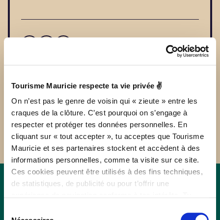
Tourisme Mauricie respecte ta vie privée ✌
Establishment number: 218831
On n’est pas le genre de voisin qui « zieute » entre les
craques de la clôture. C’est pourquoi on s’engage à
respecter et protéger tes données personnelles. En
cliquant sur « tout accepter », tu acceptes que Tourisme
Mauricie et ses partenaires stockent et accèdent à des
informations personnelles, comme ta visite sur ce site.
Ces cookies peuvent être utilisés à des fins techniques,
de statistiques, de publicité ou pour t’offrir une
expérience de navigation conforme à tes intérêts. Tu
Other attractions
peux retirer ton consentement à tout moment sur la page
Sélection
de Politique de confidentialité.