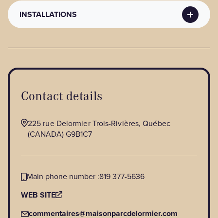
PUBLIC CONTACT METHODS
INSTALLATIONS
Contact details
:
commentaires@maisonparcdelormier.com
UNIT EQUIPMENT
Unit equipment
: Air conditioning, Whirlpool,
Kitchen, Mini fridge, Private bathroom, Television
Contact details
225 rue Delormier Trois-Rivières, Québec
(CANADA) G9B1C7
Main phone number :
819 377-5636
WEB SITE
commentaires@maisonparcdelormier.com