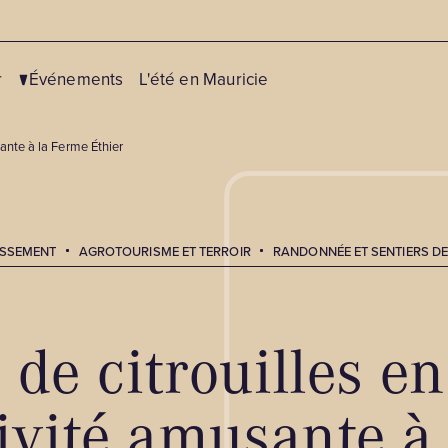
r
Événements
L'été en Mauricie
sante à la Ferme Éthier
TISSEMENT
AGROTOURISME ET TERROIR
RANDONNÉE ET SENTIERS D
Centres de ski
Vélo
Fatbike
Canot, kayak et sup
Motoneige
Chasse et pêche
e de citrouilles e
Patinage
Équitation
tivité amusante à
Pêche blanche et pêche aux
Golf
petits poissons des chenaux