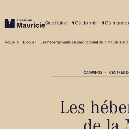
Quoi faire
Où dormir
Où mange
Accueil
Blogue
Les hébergements au parc national de la Mauricie et à
Fermer
Fermer
Fermer
CAMPINGS
CENTRES D
NOS SUGGESTIONS
NOS SUGGESTIONS
NOS SUGGESTIONS
Activités familiales et divertissement
Campings
Bistros et cafés
Les hébe
Centres de vacances
Cabanes à sucre
Activités hivernales
Centres de villégiature
Microbrasseries et bars
Agrotourisme et terroir
de la 
Chalets à louer
Restaurants
Entreprises de service et partenaires