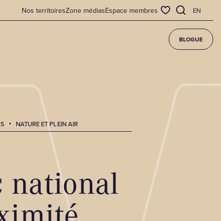
Nos territoires
Zone médias
Espace membres
EN
BLOGUE
LS
NATURE ET PLEIN AIR
 national
oximité