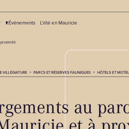
r
Événements
L'été en Mauricie
 proximité
E VILLÉGIATURE
PARCS ET RÉSERVES FAUNIQUES
HÔTELS ET MOTE
Centres de ski
Vélo
Fatbike
Canot, kayak et sup
Motoneige
Chasse et pêche
rgements au parc
Patinage
Équitation
Mauricie et à pr
Pêche blanche et pêche aux
Golf
petits poissons des chenaux