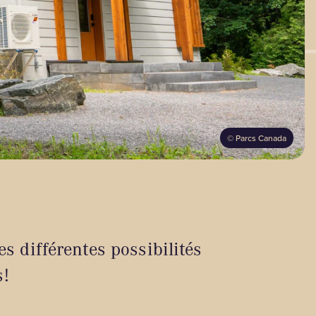
©
Parcs Canada
s différentes possibilités
s!