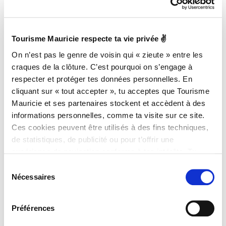
EVENTS CALENDAR
Tourisme Mauricie respecte ta vie privée ✌
Shows, festivals, sports and cultural activities,
On n’est pas le genre de voisin qui « zieute » entre les
family outings — check out what’s coming up in
craques de la clôture. C’est pourquoi on s’engage à
Mauricie!
respecter et protéger tes données personnelles. En
cliquant sur « tout accepter », tu acceptes que Tourisme
Mauricie et ses partenaires stockent et accèdent à des
informations personnelles, comme ta visite sur ce site.
SEE ALL EVENTS
Ces cookies peuvent être utilisés à des fins techniques,
de statistiques, de publicité ou pour t’offrir une
expérience de navigation conforme à tes intérêts. Tu
peux retirer ton consentement à tout moment sur la page
Sélection
de Politique de confidentialité.
Nécessaires
du
consentement
Préférences