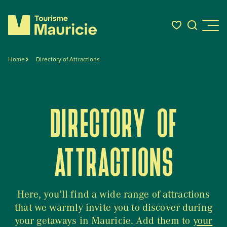
Home
Directory of Attractions
Things to do
DIRECTORY OF
Where to Eat
Where to Stay
ATTRACTIONS
Events
Here, you’ll find a wide range of attractions
that we warmly invite you to discover during
BLOG
your getaways in Mauricie. Add them to
your