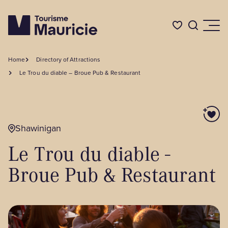
Home
Directory of Attractions
Things to do
Le Trou du diable – Broue Pub & Restaurant
Where to Eat
Shawinigan
Where to Stay
Le Trou du diable -
Broue Pub & Restaurant
Events
BLOG