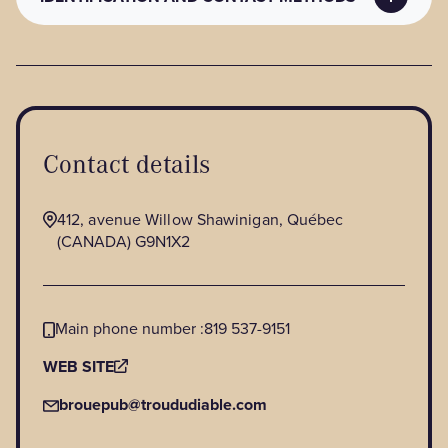
Payment method
: Direct payment, Master Card, Visa
PUBLIC CONTACT METHODS
Contact details
: brouepub@troududiable.com
Contact details
412, avenue Willow Shawinigan, Québec
(CANADA) G9N1X2
Main phone number :
819 537-9151
WEB SITE
brouepub@troududiable.com