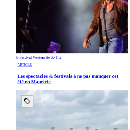
©
Festival Western de St-Tite
ARTICLE
Les spectacles & festivals à ne pas manquer cet
été en Mauricie